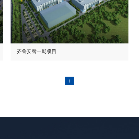
齐鲁安替一期项目
1