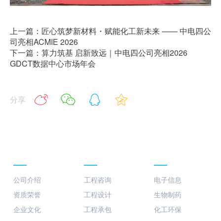
上一篇：匠心筑梦新材料・赋能化工新未来 —— 中电四公
司亮相ACMIE 2026
下一篇：算力筑基 启新致远｜中电四公司亮相2026
GDCT数据中心市场年会
分享
关于我们
业务板块
行业案例
公司介绍
工程咨询
电子信息
资质荣誉
工程设计
生物制药
企业文化
工程承包
化工环保